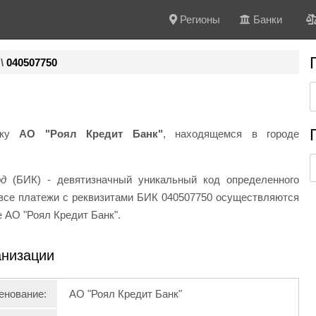
Регионы
Банки
\
040507750
нку
АО "Роял Кредит Банк"
, находящемся в городе
од
(БИК) - девятизначный уникальный код определенного
и все платежи с реквизитами БИК 040507750 осуществляются
 АО "Роял Кредит Банк".
анизации
енование:
АО "Роял Кредит Банк"