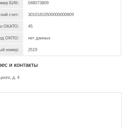
мер БИК:
048073809
кий счет:
30101810500000000809
по ОКАТО:
45
од ОКПО:
нет данных
ый номер:
2519
рес и контакты
кого, д. 4