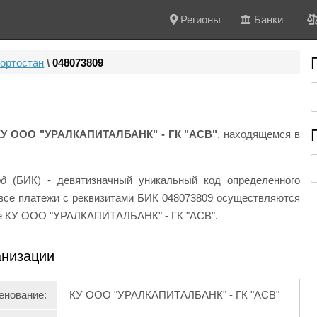
Регионы
Банки
ортостан
\
048073809
КУ ООО "УРАЛКАПИТАЛБАНК" - ГК "АСВ"
, находящемся в
од
(БИК) - девятизначный уникальный код определенного
и все платежи с реквизитами БИК 048073809 осуществляются
ке КУ ООО "УРАЛКАПИТАЛБАНК" - ГК "АСВ".
анизации
енование:
КУ ООО "УРАЛКАПИТАЛБАНК" - ГК "АСВ"