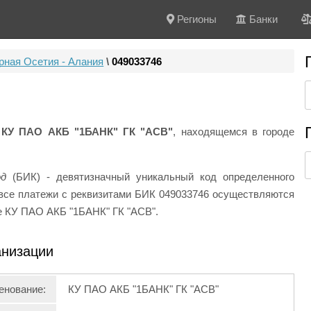
Регионы
Банки
рная Осетия - Алания
\
049033746
у
КУ ПАО АКБ "1БАНК" ГК "АСВ"
, находящемся в городе
од
(БИК) - девятизначный уникальный код определенного
и все платежи с реквизитами БИК 049033746 осуществляются
е КУ ПАО АКБ "1БАНК" ГК "АСВ".
анизации
енование:
КУ ПАО АКБ "1БАНК" ГК "АСВ"