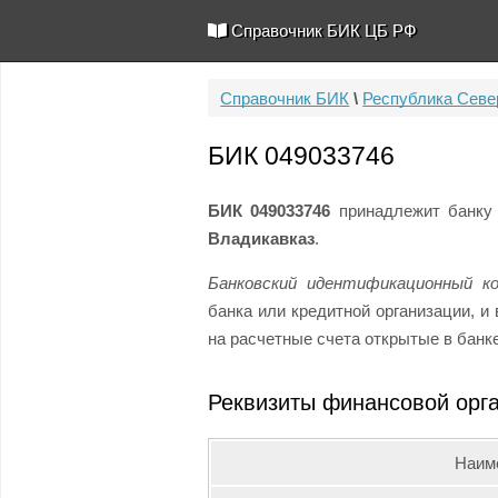
Справочник БИК ЦБ РФ
Справочник БИК
\
Республика Севе
БИК 049033746
БИК 049033746
принадлежит банк
Владикавказ
.
Банковский идентификационный к
банка или кредитной организации, 
на расчетные счета открытые в банк
Реквизиты финансовой орг
Наим