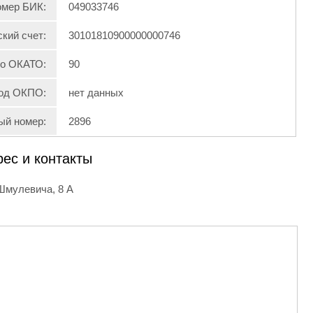
мер БИК:
049033746
кий счет:
30101810900000000746
по ОКАТО:
90
од ОКПО:
нет данных
ый номер:
2896
рес и контакты
 Шмулевича, 8 А