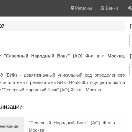
Регионы
Банки
07
ку
"Северный Народный Банк" (АО) Ф-л в г. Москва
,
од
(БИК) - девятизначный уникальный код определенного
и все платежи с реквизитами БИК 044525307 осуществляются
 "Северный Народный Банк" (АО) Ф-л в г. Москва.
анизации
"Северный Народный Банк" (АО) Ф-л в г.
енование:
Москва