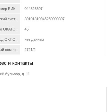
мер БИК:
044525307
кий счет:
30101810945250000307
по ОКАТО:
45
од ОКПО:
нет данных
ый номер:
2721/2
рес и контакты
ий бульвар, д. 11