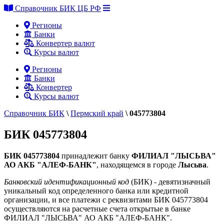
Справочник БИК ЦБ РФ
Регионы
Банки
Конвертер валют
Курсы валют
Регионы
Банки
Конвертер
Курсы валют
Справочник БИК
\
Пермский край
\
045773804
БИК 045773804
БИК 045773804
принадлежит банку
ФИЛИАЛ "ЛЫСЬВА"
АО АКБ "АЛЕФ-БАНК"
, находящемся в городе
Лысьва
.
Банковский идентификационный код
(БИК) - девятизначный
уникальный код определенного банка или кредитной
организации, и все платежи с реквизитами БИК 045773804
осуществляются на расчетные счета открытые в банке
ФИЛИАЛ "ЛЫСЬВА" АО АКБ "АЛЕФ-БАНК".