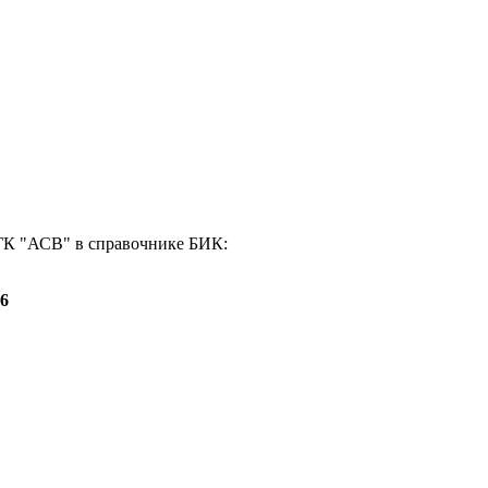
К "АСВ" в справочнике БИК:
26