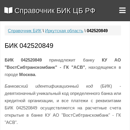
Справочник БИК ЦБ РФ
Справочник БИК
\
Иркутская область
\
042520849
БИК 042520849
БИК 042520849
принадлежит банку
КУ АО
"ВостСибтранскомбанк" - ГК "АСВ"
, находящемся в
городе
Москва
.
Банковский идентификационный код
(БИК) -
девятизначный уникальный код определенного банка или
кредитной организации, и все платежи с реквизитами
БИК 042520849 осуществляются на расчетные счета
открытые в банке КУ АО "ВостСибтранскомбанк" - ГК
"АСВ".