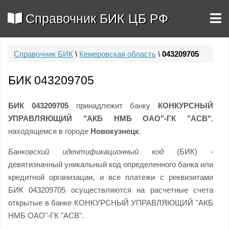
Справочник БИК ЦБ РФ
Справочник БИК
\
Кемеровская область
\
043209705
БИК 043209705
БИК 043209705
принадлежит банку
КОНКУРСНЫЙ
УПРАВЛЯЮЩИЙ "АКБ НМБ ОАО"-ГК "АСВ"
,
находящемся в городе
Новокузнецк
.
Банковский идентификационный код
(БИК) -
девятизначный уникальный код определенного банка или
кредитной организации, и все платежи с реквизитами
БИК 043209705 осуществляются на расчетные счета
открытые в банке КОНКУРСНЫЙ УПРАВЛЯЮЩИЙ "АКБ
НМБ ОАО"-ГК "АСВ".